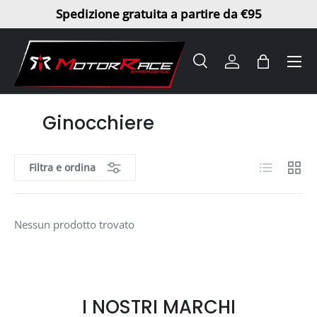
Spedizione gratuita a partire da €95
Passa ai contenuti
Menu
Cerca
Accedi
Borsa
Cerca
Tipo prodotto
Tutto
Ginocchiere
Elenco
Griglia
Filtra e ordina
Nessun prodotto trovato
I NOSTRI MARCHI