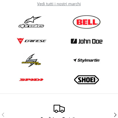
Vedi tutti i nostri marchi
Indietro
Ava