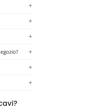
negozio?
cavi?