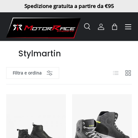
Spedizione gratuita a partire da €95
Passa ai contenuti
Menu
Cerca
Accedi
Borsa
Cerca
Tipo prodotto
Tutto
Stylmartin
Elenco
Griglia
Filtra e ordina