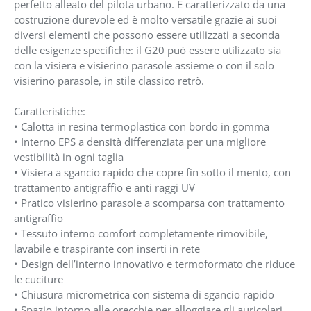
perfetto alleato del pilota urbano. È caratterizzato da una
costruzione durevole ed è molto versatile grazie ai suoi
diversi elementi che possono essere utilizzati a seconda
delle esigenze specifiche: il G20 può essere utilizzato sia
con la visiera e visierino parasole assieme o con il solo
visierino parasole, in stile classico retrò.
Caratteristiche:
• Calotta in resina termoplastica con bordo in gomma
• Interno EPS a densità differenziata per una migliore
vestibilità in ogni taglia
• Visiera a sgancio rapido che copre fin sotto il mento, con
trattamento antigraffio e anti raggi UV
• Pratico visierino parasole a scomparsa con trattamento
antigraffio
• Tessuto interno comfort completamente rimovibile,
lavabile e traspirante con inserti in rete
• Design dell’interno innovativo e termoformato che riduce
le cuciture
• Chiusura micrometrica con sistema di sgancio rapido
• Spazio intorno alle orecchie per alloggiare gli auricolari