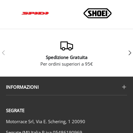
Indietro
Ava
Spedizione Gratuita
Per ordini superiori a 95€
INFORMAZIONI
SEGRATE
Motorrace Srl, Via E. Schering, 1 20090
Segrate (MI) Italia P.iva 05486190969