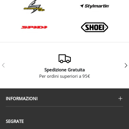
Indietro
Ava
Spedizione Gratuita
Per ordini superiori a 95€
INFORMAZIONI
SEGRATE