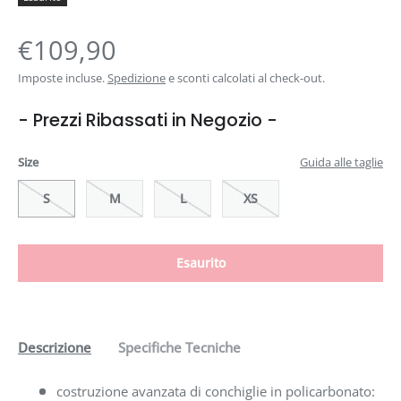
€109,90
Imposte incluse.
Spedizione
e sconti calcolati al check-out.
- Prezzi Ribassati in Negozio -
Size
Guida alle taglie
S
M
L
XS
Esaurito
Descrizione
Specifiche Tecniche
costruzione avanzata di conchiglie in policarbonato: