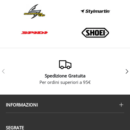
Indietro
Ava
Spedizione Gratuita
Per ordini superiori a 95€
INFORMAZIONI
SEGRATE