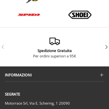
Indietro
Ava
Spedizione Gratuita
Per ordini superiori a 95€
INFORMAZIONI
SEGRATE
Motorrace Srl, Via E. Schering, 1 20090