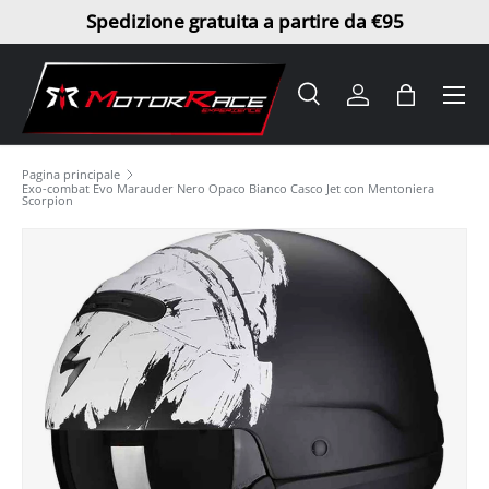
Spedizione gratuita a partire da €95
Passa ai contenuti
Menu
Cerca
Accedi
Borsa
Cerca
Tipo prodotto
Tutto
Pagina principale
Exo-combat Evo Marauder Nero Opaco Bianco Casco Jet con Mentoniera
Scorpion