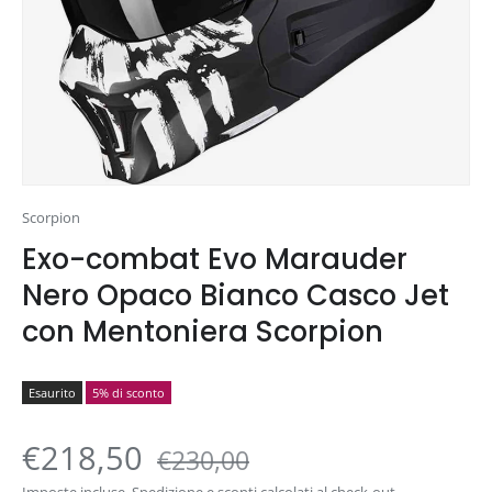
Scorpion
Exo-combat Evo Marauder
Nero Opaco Bianco Casco Jet
con Mentoniera Scorpion
Esaurito
5% di sconto
€218,50
€230,00
Imposte incluse.
Spedizione
e sconti calcolati al check-out.