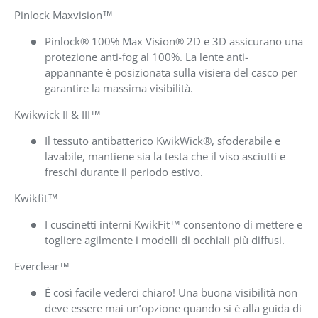
Pinlock Maxvision™
Pinlock® 100% Max Vision® 2D e 3D assicurano una
protezione anti-fog al 100%. La lente anti-
appannante è posizionata sulla visiera del casco per
garantire la massima visibilità.
Kwikwick II & III™
Il tessuto antibatterico KwikWick®, sfoderabile e
lavabile, mantiene sia la testa che il viso asciutti e
freschi durante il periodo estivo.
Kwikfit™
I cuscinetti interni KwikFit™ consentono di mettere e
togliere agilmente i modelli di occhiali più diffusi.
Everclear™
È così facile vederci chiaro! Una buona visibilità non
deve essere mai un’opzione quando si è alla guida di