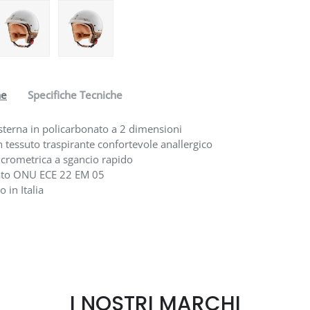
one galleria
a visualizzazione galleria
mmagine 4 nella visualizzazione galleria
Carica immagine 5 nella visualizzazione galleria
Carica immagine 6 nella visualizzazione galleri
ne
Specifiche Tecniche
esterna in policarbonato a 2 dimensioni
in tessuto traspirante confortevole anallergico
icrometrica a sgancio rapido
to ONU ECE 22 EM 05
o in Italia
I NOSTRI MARCHI