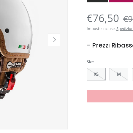
€76,50
€9
Imposte incluse.
Spedizio
Avanti
- Prezzi Ribass
Size
XS
M