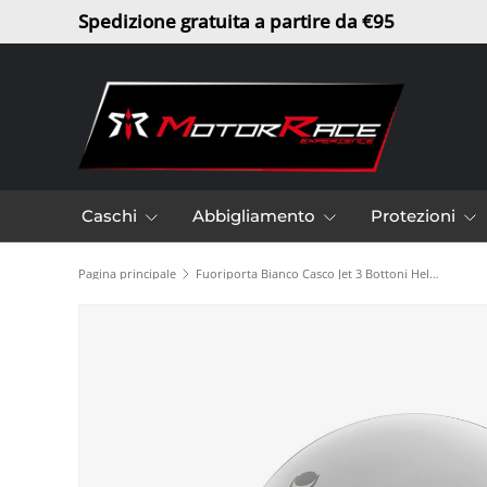
Spedizione gratuita a partire da €95
Passa ai contenuti
Caschi
Abbigliamento
Protezioni
Pagina principale
Fuoriporta Bianco Casco Jet 3 Bottoni Helmo Milano
L’immagine 2 è ora disponibile nella visualizzazione gal