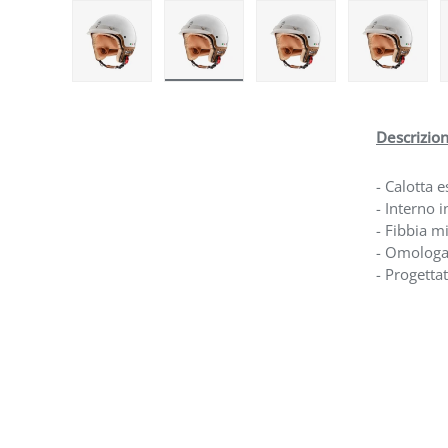
Carica immagine 1 nella visualizzazione galleria
Carica immagine 2 nella visualizzazi
Carica immagine 3 nell
Carica i
Descrizio
- Calotta 
- Interno 
- Fibbia m
- Omologa
- Progettat