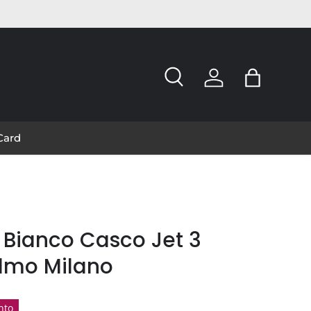
Cerca
Accedi
Borsa
 Card
 Bianco Casco Jet 3
elmo Milano
nto