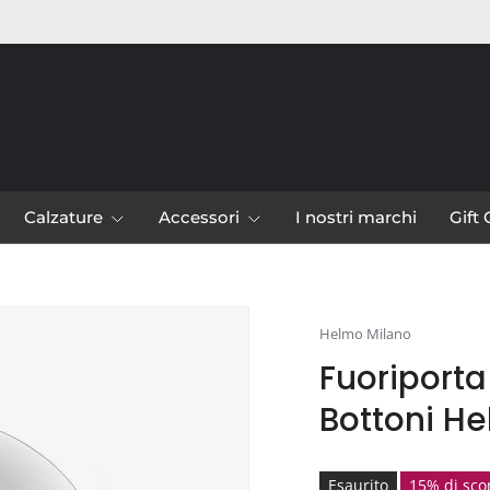
Calzature
Accessori
I nostri marchi
Gift
leria
Helmo Milano
Fuoriporta
Bottoni H
Esaurito
15% di sco