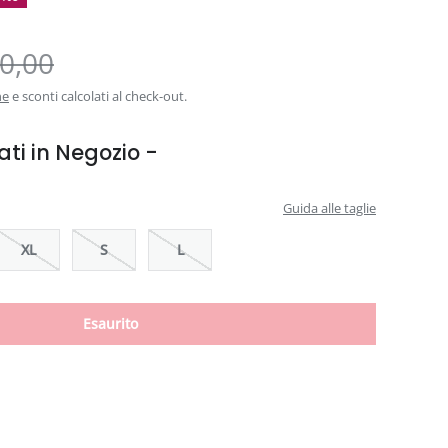
0,00
ne
e sconti calcolati al check-out.
ati in Negozio -
Guida alle taglie
XL
S
L
Esaurito