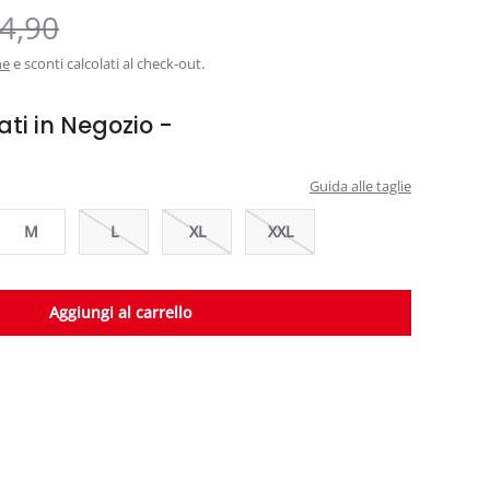
4,90
ne
e sconti calcolati al check-out.
ati in Negozio -
Guida alle taglie
M
L
XL
XXL
Aggiungi al carrello