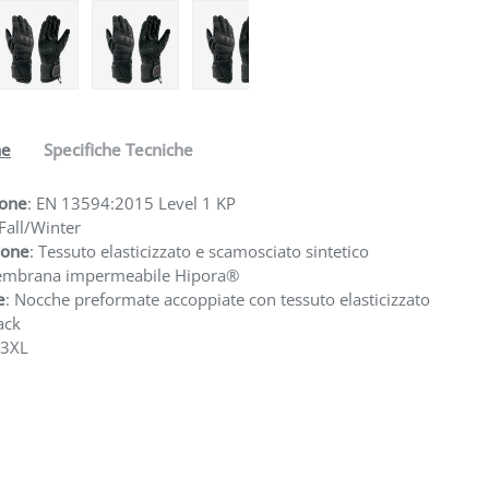
one galleria
a visualizzazione galleria
mmagine 4 nella visualizzazione galleria
Carica immagine 5 nella visualizzazione galleria
Carica immagine 6 nella visualizzazione galleri
Carica immagine 7 nella visualizza
ne
Specifiche Tecniche
ione
: EN 13594:2015 Level 1 KP
 Fall/Winter
ione
: Tessuto elasticizzato e scamosciato sintetico
embrana impermeabile Hipora®
e
: Nocche preformate accoppiate con tessuto elasticizzato
ack
-3XL