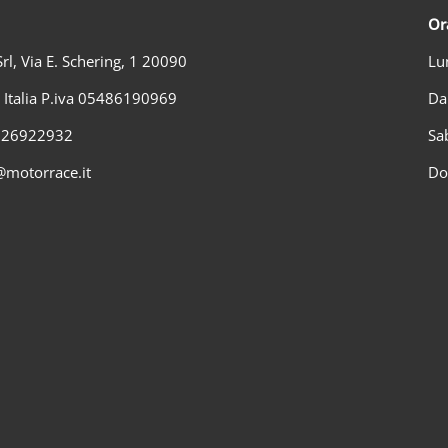
Or
rl, Via E. Schering, 1 20090
Lu
) Italia P.iva 05486190969
Da
2 26922932
Sa
@motorrace.it
Do
Metodi di pagamento accettati