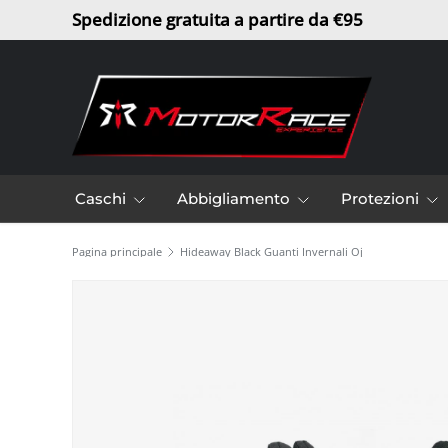
Spedizione gratuita a partire da €95
Passa ai contenuti
Caschi
Abbigliamento
Protezioni
Pagina principale
Hideaway Black Guanti Invernali Oj
L’immagine 2 è ora disponibile nella visualizzazione gal