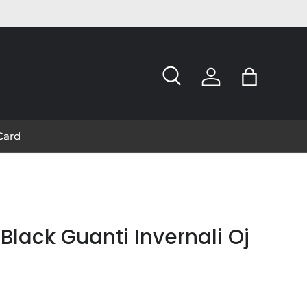
Cerca
Accedi
Borsa
 Card
lack Guanti Invernali Oj