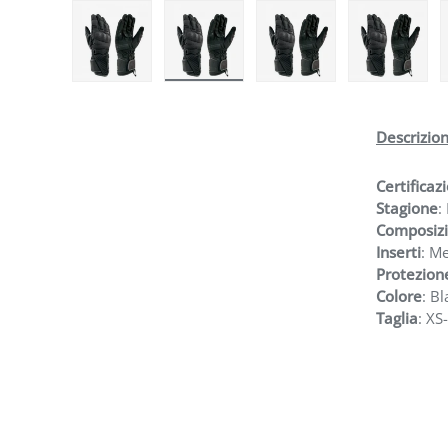
Carica immagine 1 nella visualizzazione galleria
Carica immagine 2 nella visualizzazi
Carica immagine 3 nell
Carica i
Descrizio
Certificaz
Stagione
:
Composiz
Inserti
: M
Protezion
Colore
: Bl
Taglia
: XS