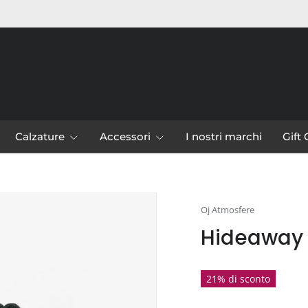
Calzature
Accessori
I nostri marchi
Gift
leria
Oj Atmosfere
Hideaway B
21% di sconto