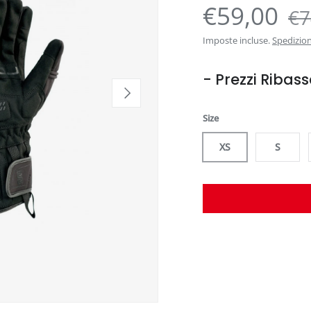
€59,00
€7
Imposte incluse.
Spedizio
- Prezzi Ribass
Avanti
Size
XS
S