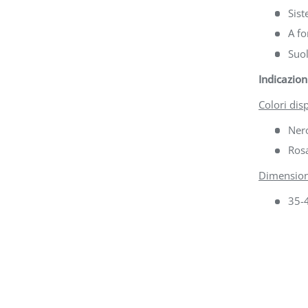
Sist
A fo
Suol
Indicazion
Colori disp
Ner
Ros
Dimension
35-4