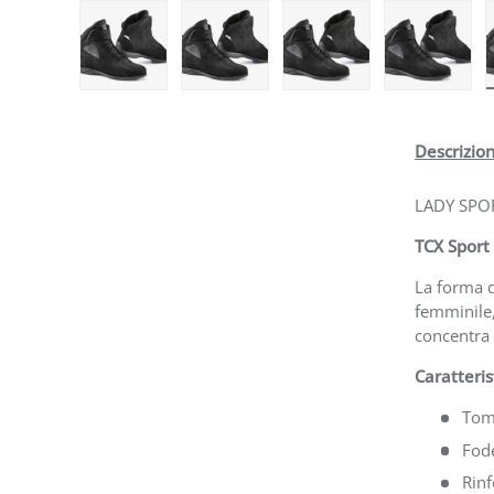
Carica immagine 1 nella visualizzazione galleria
Carica immagine 2 nella visualizzazi
Carica immagine 3 nell
Carica i
Descrizio
LADY SPO
TCX Sport
La forma d
femminile,
concentra 
Caratteris
Toma
Fode
Rinf