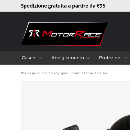
Spedizione gratuita a partire da €95
Passa ai contenuti
Caschi
Abbigliamento
Protezioni
Pagina principale
Lady Sport Sneakers Estiva Black Tcx
L’immagine 5 è ora disponibile nella visualizzazione gal