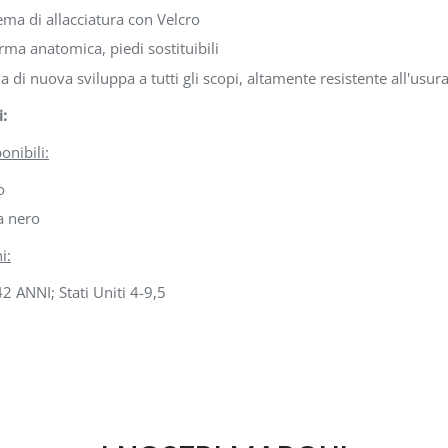
ema di allacciatura con Velcro
rma anatomica, piedi sostituibili
a di nuova sviluppa a tutti gli scopi, altamente resistente all'usur
i:
onibili:
o
a nero
i:
2 ANNI; Stati Uniti 4-9,5