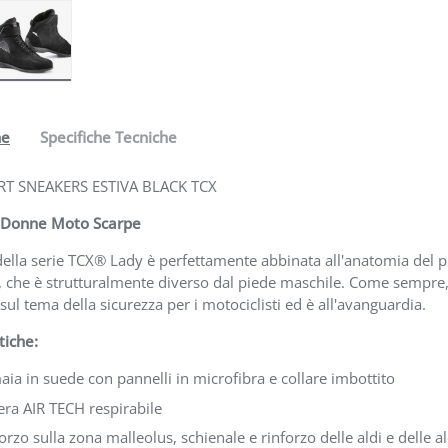
one galleria
a visualizzazione galleria
mmagine 4 nella visualizzazione galleria
Carica immagine 5 nella visualizzazione galleria
ne
Specifiche Tecniche
RT SNEAKERS ESTIVA BLACK TCX
 Donne Moto Scarpe
ella serie TCX® Lady è perfettamente abbinata all'anatomia del p
 che è strutturalmente diverso dal piede maschile. Come sempre
sul tema della sicurezza per i motociclisti ed è all'avanguardia.
tiche:
ia in suede con pannelli in microfibra e collare imbottito
ra AIR TECH respirabile
orzo sulla zona malleolus, schienale e rinforzo delle aldi e delle al