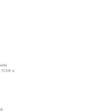
iede
, TCX® si
di