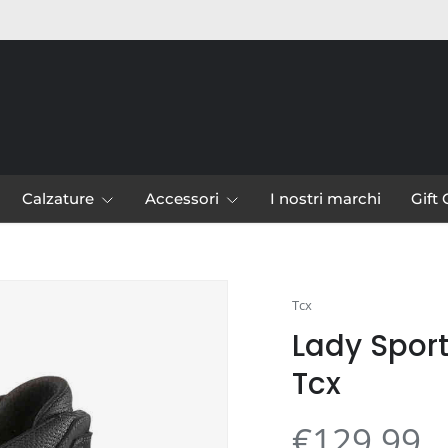
Calzature
Accessori
I nostri marchi
Gift
leria
Tcx
Lady Sport
Tcx
€129,99