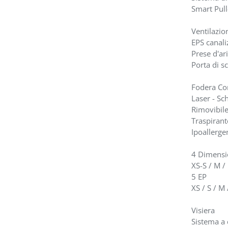
Smart Pul
Ventilazio
EPS canali
Prese d'ar
Porta di s
Fodera Co
Laser - Sc
Rimovibile
Traspirant
Ipoallerge
4 Dimensio
XS-S / M /
5 EP
XS / S / M 
Visiera
Sistema a 