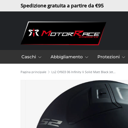
Spedizione gratuita a partire da €95
Passa ai contenuti
Caschi
Abbigliamento
Protezioni
Pagina principale
Ls2 Of603 06 Infinity Ii Solid Matt Black Jet Ls2
L’immagine 2 è ora disponibile nella visualizzazione gal