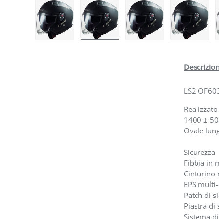
Carica immagine 1 nella visualizzazione galleria
Carica immagine 2 nella visualizzazi
Carica immagine 3 nell
Carica i
Descrizio
LS2 OF603
Realizzato
1400 ± 50
Ovale lun
Sicurezza
Fibbia in 
Cinturino 
EPS multi-
Patch di si
Piastra di
Sistema di