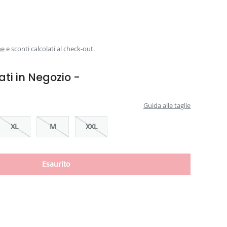
ne
e sconti calcolati al check-out.
ati in Negozio -
Guida alle taglie
XL
M
XXL
Esaurito