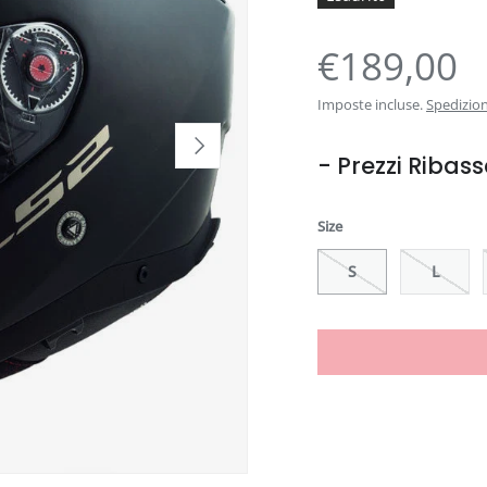
€189,00
Imposte incluse.
Spedizio
Avanti
- Prezzi Ribass
Size
S
L