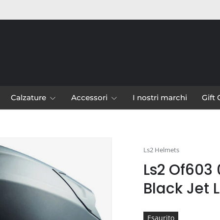
Calzature
Accessori
I nostri marchi
Gift
leria
Ls2 Helmets
Ls2 Of603 0
Black Jet 
Esaurito