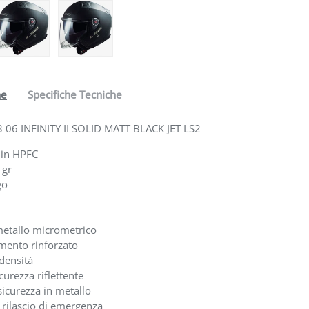
one galleria
a visualizzazione galleria
mmagine 4 nella visualizzazione galleria
Carica immagine 5 nella visualizzazione galleria
Carica immagine 6 nella visualizzazione galleri
ne
Specifiche Tecniche
 06 INFINITY II SOLID MATT BLACK JET LS2
 in HPFC
 gr
go
metallo micrometrico
mento rinforzato
densità
curezza riflettente
 sicurezza in metallo
 rilascio di emergenza