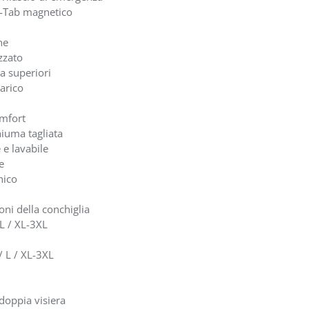
l-Tab magnetico
ne
zzato
ia superiori
carico
mfort
hiuma tagliata
 e lavabile
e
nico
ni della conchiglia
 L / XL-3XL
/ L / XL-3XL
doppia visiera